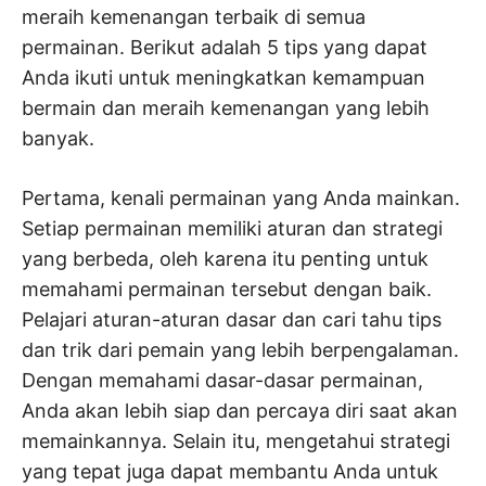
meraih kemenangan terbaik di semua
permainan. Berikut adalah 5 tips yang dapat
Anda ikuti untuk meningkatkan kemampuan
bermain dan meraih kemenangan yang lebih
banyak.
Pertama, kenali permainan yang Anda mainkan.
Setiap permainan memiliki aturan dan strategi
yang berbeda, oleh karena itu penting untuk
memahami permainan tersebut dengan baik.
Pelajari aturan-aturan dasar dan cari tahu tips
dan trik dari pemain yang lebih berpengalaman.
Dengan memahami dasar-dasar permainan,
Anda akan lebih siap dan percaya diri saat akan
memainkannya. Selain itu, mengetahui strategi
yang tepat juga dapat membantu Anda untuk