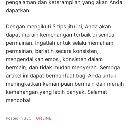
pengalaman dan keterampilan yang akan Anda
dapatkan.
Dengan mengikuti 5 tips jitu ini, Anda akan
dapat meraih kemenangan terbaik di semua
permainan. Ingatlah untuk selalu memahami
permainan, berlatih secara konsisten,
mengendalikan emosi, konsisten dalam
bermain, dan tidak mudah menyerah. Semoga
artikel ini dapat bermanfaat bagi Anda untuk
meningkatkan kemampuan bermain dan meraih
kemenangan yang lebih banyak. Selamat
mencoba!
Posted in
SLOT ONLINE