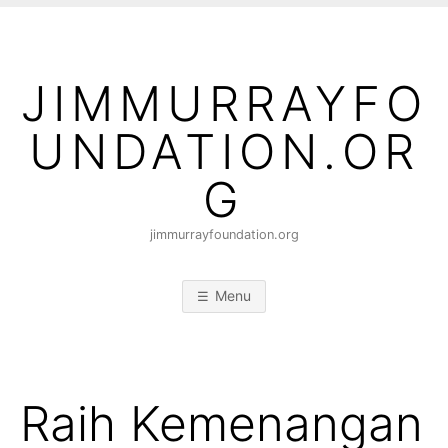
Skip to content
JIMMURRAYFO
UNDATION.OR
G
jimmurrayfoundation.org
Menu
Raih Kemenangan