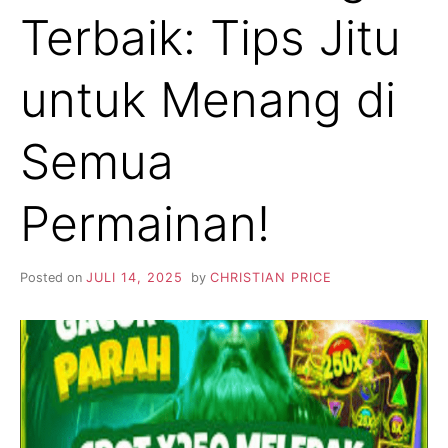
Terbaik: Tips Jitu
untuk Menang di
Semua
Permainan!
Posted on
JULI 14, 2025
by
CHRISTIAN PRICE