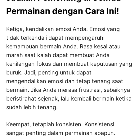
Permainan dengan Cara Ini!
Ketiga, kendalikan emosi Anda. Emosi yang
tidak terkendali dapat mempengaruhi
kemampuan bermain Anda. Rasa kesal atau
marah saat kalah dapat membuat Anda
kehilangan fokus dan membuat keputusan yang
buruk. Jadi, penting untuk dapat
mengendalikan emosi dan tetap tenang saat
bermain. Jika Anda merasa frustrasi, sebaiknya
beristirahat sejenak, lalu kembali bermain ketika
sudah lebih tenang.
Keempat, tetaplah konsisten. Konsistensi
sangat penting dalam permainan apapun.