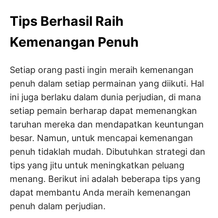
Tips Berhasil Raih
Kemenangan Penuh
Setiap orang pasti ingin meraih kemenangan
penuh dalam setiap permainan yang diikuti. Hal
ini juga berlaku dalam dunia perjudian, di mana
setiap pemain berharap dapat memenangkan
taruhan mereka dan mendapatkan keuntungan
besar. Namun, untuk mencapai kemenangan
penuh tidaklah mudah. Dibutuhkan strategi dan
tips yang jitu untuk meningkatkan peluang
menang. Berikut ini adalah beberapa tips yang
dapat membantu Anda meraih kemenangan
penuh dalam perjudian.