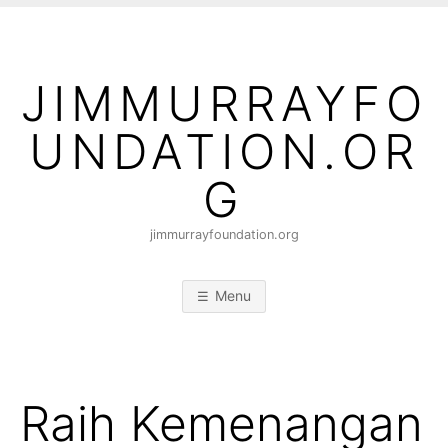
Skip to content
JIMMURRAYFO
UNDATION.OR
G
jimmurrayfoundation.org
Menu
Raih Kemenangan