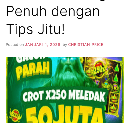
Penuh dengan
Tips Jitu!
Posted on
JANUARI 4, 2026
by
CHRISTIAN PRICE