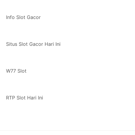
Info Slot Gacor
Situs Slot Gacor Hari Ini
W77 Slot
RTP Slot Hari Ini