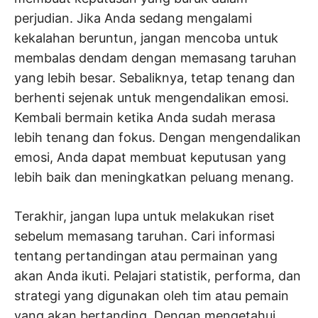
perjudian. Jika Anda sedang mengalami
kekalahan beruntun, jangan mencoba untuk
membalas dendam dengan memasang taruhan
yang lebih besar. Sebaliknya, tetap tenang dan
berhenti sejenak untuk mengendalikan emosi.
Kembali bermain ketika Anda sudah merasa
lebih tenang dan fokus. Dengan mengendalikan
emosi, Anda dapat membuat keputusan yang
lebih baik dan meningkatkan peluang menang.
Terakhir, jangan lupa untuk melakukan riset
sebelum memasang taruhan. Cari informasi
tentang pertandingan atau permainan yang
akan Anda ikuti. Pelajari statistik, performa, dan
strategi yang digunakan oleh tim atau pemain
yang akan bertanding. Dengan mengetahui