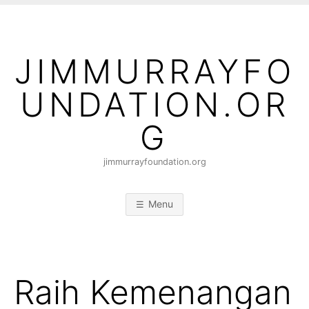
Skip to content
JIMMURRAYFO
UNDATION.OR
G
jimmurrayfoundation.org
Menu
Raih Kemenangan