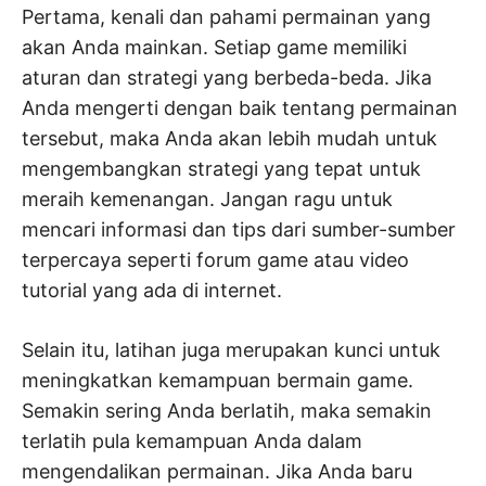
Pertama, kenali dan pahami permainan yang
akan Anda mainkan. Setiap game memiliki
aturan dan strategi yang berbeda-beda. Jika
Anda mengerti dengan baik tentang permainan
tersebut, maka Anda akan lebih mudah untuk
mengembangkan strategi yang tepat untuk
meraih kemenangan. Jangan ragu untuk
mencari informasi dan tips dari sumber-sumber
terpercaya seperti forum game atau video
tutorial yang ada di internet.
Selain itu, latihan juga merupakan kunci untuk
meningkatkan kemampuan bermain game.
Semakin sering Anda berlatih, maka semakin
terlatih pula kemampuan Anda dalam
mengendalikan permainan. Jika Anda baru