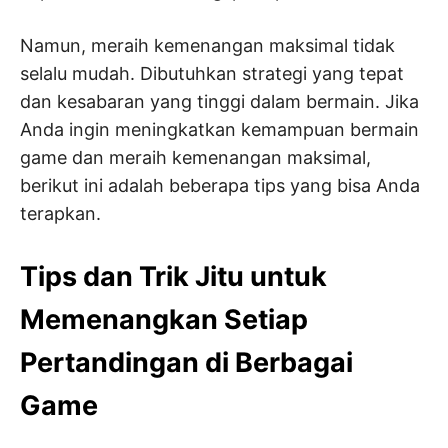
Namun, meraih kemenangan maksimal tidak
selalu mudah. Dibutuhkan strategi yang tepat
dan kesabaran yang tinggi dalam bermain. Jika
Anda ingin meningkatkan kemampuan bermain
game dan meraih kemenangan maksimal,
berikut ini adalah beberapa tips yang bisa Anda
terapkan.
Tips dan Trik Jitu untuk
Memenangkan Setiap
Pertandingan di Berbagai
Game