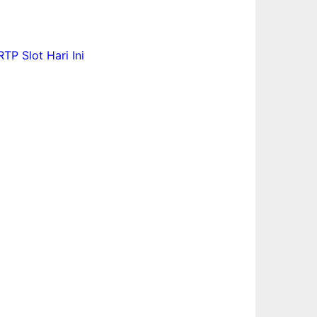
W77 Slot
RTP Slot Hari Ini