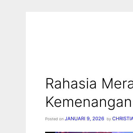
Skip
to
JIMMU
content
SLOT 
Rahasia Mera
Kemenangan B