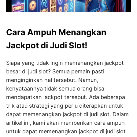
Cara Ampuh Menangkan
Jackpot di Judi Slot!
Siapa yang tidak ingin memenangkan jackpot
besar di judi slot? Semua pemain pasti
menginginkan hal tersebut. Namun,
kenyataannya tidak semua orang bisa
mendapatkan jackpot tersebut. Ada beberapa
trik atau strategi yang perlu diterapkan untuk
dapat memenangkan jackpot di judi slot. Dalam
artikel ini, kami akan memberikan cara ampuh
untuk dapat memenangkan jackpot di judi slot.