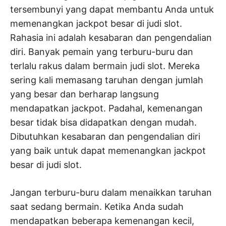
tersembunyi yang dapat membantu Anda untuk
memenangkan jackpot besar di judi slot.
Rahasia ini adalah kesabaran dan pengendalian
diri. Banyak pemain yang terburu-buru dan
terlalu rakus dalam bermain judi slot. Mereka
sering kali memasang taruhan dengan jumlah
yang besar dan berharap langsung
mendapatkan jackpot. Padahal, kemenangan
besar tidak bisa didapatkan dengan mudah.
Dibutuhkan kesabaran dan pengendalian diri
yang baik untuk dapat memenangkan jackpot
besar di judi slot.
Jangan terburu-buru dalam menaikkan taruhan
saat sedang bermain. Ketika Anda sudah
mendapatkan beberapa kemenangan kecil,