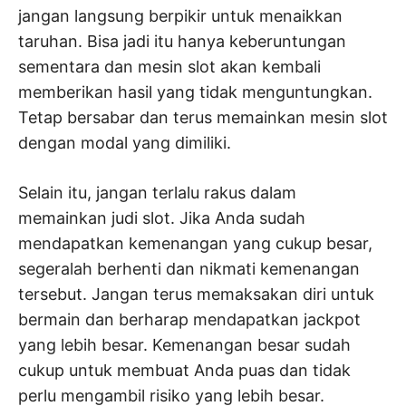
jangan langsung berpikir untuk menaikkan
taruhan. Bisa jadi itu hanya keberuntungan
sementara dan mesin slot akan kembali
memberikan hasil yang tidak menguntungkan.
Tetap bersabar dan terus memainkan mesin slot
dengan modal yang dimiliki.
Selain itu, jangan terlalu rakus dalam
memainkan judi slot. Jika Anda sudah
mendapatkan kemenangan yang cukup besar,
segeralah berhenti dan nikmati kemenangan
tersebut. Jangan terus memaksakan diri untuk
bermain dan berharap mendapatkan jackpot
yang lebih besar. Kemenangan besar sudah
cukup untuk membuat Anda puas dan tidak
perlu mengambil risiko yang lebih besar.