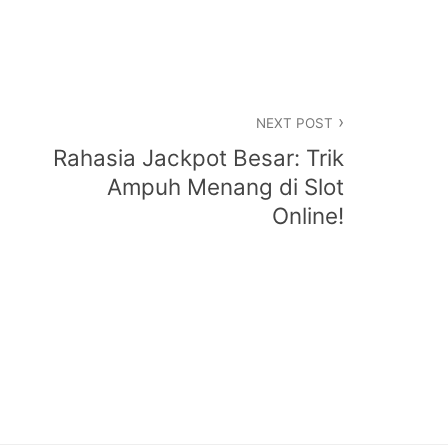
NEXT POST
Rahasia Jackpot Besar: Trik
Ampuh Menang di Slot
Online!