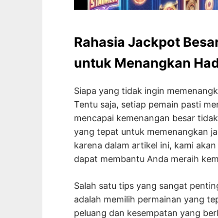
Rahasia Jackpot Besar
untuk Menangkan Had
Siapa yang tidak ingin memenangka
Tentu saja, setiap pemain pasti m
mencapai kemenangan besar tidakl
yang tepat untuk memenangkan jack
karena dalam artikel ini, kami ak
dapat membantu Anda meraih kem
Salah satu tips yang sangat pent
adalah memilih permainan yang tepa
peluang dan kesempatan yang be