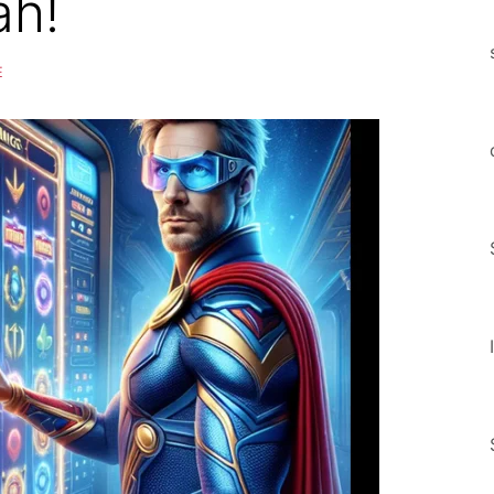
ah!
E