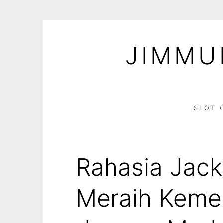
Skip
to
JIMMU
content
SLOT 
Rahasia Jack
Meraih Keme