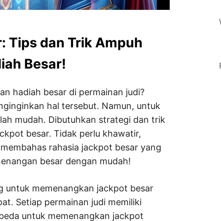
: Tips dan Trik Ampuh
iah Besar!
n hadiah besar di permainan judi?
enginginkan hal tersebut. Namun, untuk
ah mudah. Dibutuhkan strategi dan trik
pot besar. Tidak perlu khawatir,
an membahas rahasia jackpot besar yang
enangan besar dengan mudah!
ing untuk memenangkan jackpot besar
t. Setiap permainan judi memiliki
rbeda untuk memenangkan jackpot