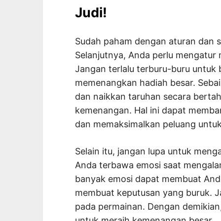
Judi!
Sudah paham dengan aturan dan st
Selanjutnya, Anda perlu mengatur
Jangan terlalu terburu-buru untuk 
memenangkan hadiah besar. Sebaik
dan naikkan taruhan secara berta
kemenangan. Hal ini dapat memban
dan memaksimalkan peluang untu
Selain itu, jangan lupa untuk men
Anda terbawa emosi saat mengalam
banyak emosi dapat membuat Anda 
membuat keputusan yang buruk. Ja
pada permainan. Dengan demikian
untuk meraih kemenangan besar.