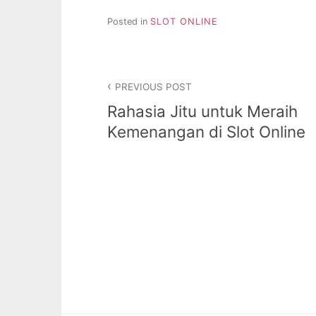
Posted in
SLOT ONLINE
Navigasi
PREVIOUS POST
pos
Rahasia Jitu untuk Meraih
Kemenangan di Slot Online