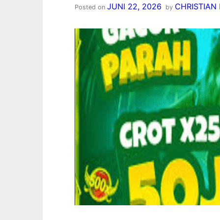
Teknik MAXW
Posted on
JUNI 22, 2026
by
CHRISTIAN PR