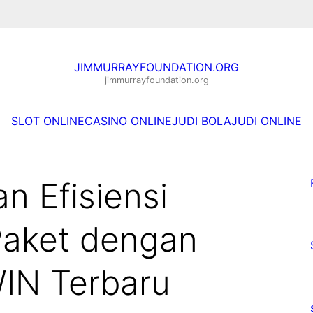
RRAYFOUNDATI
jimmurrayfoundation.org
ONLINE
CASINO ONLINE
JUDI BOLA
JUDI 
n Efisiensi
Paket dengan