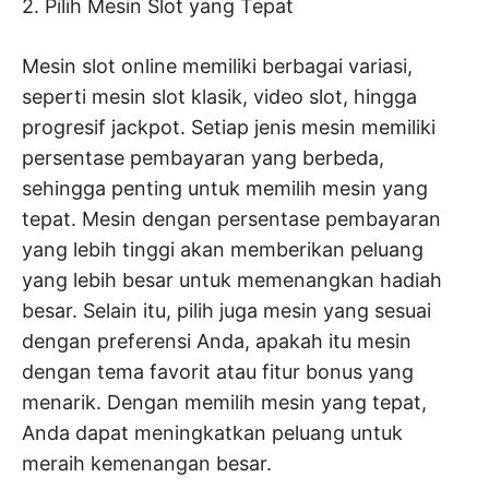
2. Pilih Mesin Slot yang Tepat
Mesin slot online memiliki berbagai variasi,
seperti mesin slot klasik, video slot, hingga
progresif jackpot. Setiap jenis mesin memiliki
persentase pembayaran yang berbeda,
sehingga penting untuk memilih mesin yang
tepat. Mesin dengan persentase pembayaran
yang lebih tinggi akan memberikan peluang
yang lebih besar untuk memenangkan hadiah
besar. Selain itu, pilih juga mesin yang sesuai
dengan preferensi Anda, apakah itu mesin
dengan tema favorit atau fitur bonus yang
menarik. Dengan memilih mesin yang tepat,
Anda dapat meningkatkan peluang untuk
meraih kemenangan besar.