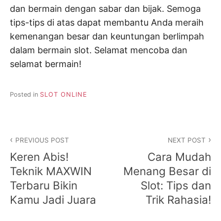
dan bermain dengan sabar dan bijak. Semoga
tips-tips di atas dapat membantu Anda meraih
kemenangan besar dan keuntungan berlimpah
dalam bermain slot. Selamat mencoba dan
selamat bermain!
Posted in
SLOT ONLINE
N
PREVIOUS POST
NEXT POST
a
Keren Abis!
Cara Mudah
v
Teknik MAXWIN
Menang Besar di
Terbaru Bikin
Slot: Tips dan
i
Kamu Jadi Juara
Trik Rahasia!
g