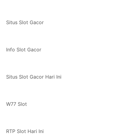
Situs Slot Gacor
Info Slot Gacor
Situs Slot Gacor Hari Ini
W77 Slot
RTP Slot Hari Ini