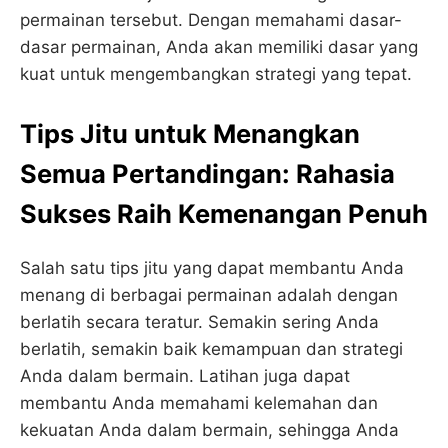
permainan tersebut. Dengan memahami dasar-
dasar permainan, Anda akan memiliki dasar yang
kuat untuk mengembangkan strategi yang tepat.
Tips Jitu untuk Menangkan
Semua Pertandingan: Rahasia
Sukses Raih Kemenangan Penuh
Salah satu tips jitu yang dapat membantu Anda
menang di berbagai permainan adalah dengan
berlatih secara teratur. Semakin sering Anda
berlatih, semakin baik kemampuan dan strategi
Anda dalam bermain. Latihan juga dapat
membantu Anda memahami kelemahan dan
kekuatan Anda dalam bermain, sehingga Anda