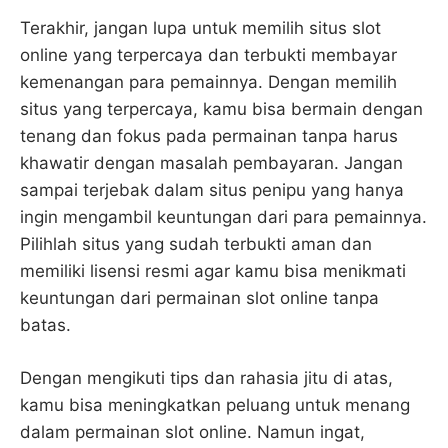
Terakhir, jangan lupa untuk memilih situs slot
online yang terpercaya dan terbukti membayar
kemenangan para pemainnya. Dengan memilih
situs yang terpercaya, kamu bisa bermain dengan
tenang dan fokus pada permainan tanpa harus
khawatir dengan masalah pembayaran. Jangan
sampai terjebak dalam situs penipu yang hanya
ingin mengambil keuntungan dari para pemainnya.
Pilihlah situs yang sudah terbukti aman dan
memiliki lisensi resmi agar kamu bisa menikmati
keuntungan dari permainan slot online tanpa
batas.
Dengan mengikuti tips dan rahasia jitu di atas,
kamu bisa meningkatkan peluang untuk menang
dalam permainan slot online. Namun ingat,