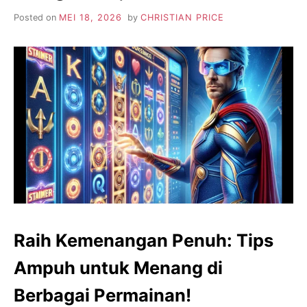
Posted on
MEI 18, 2026
by
CHRISTIAN PRICE
Raih Kemenangan Penuh: Tips
Ampuh untuk Menang di
Berbagai Permainan!