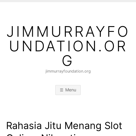
Skip to content
JIMMURRAYFO
UNDATION.OR
G
jimmurrayfoundation.org
Menu
Rahasia Jitu Menang Slot