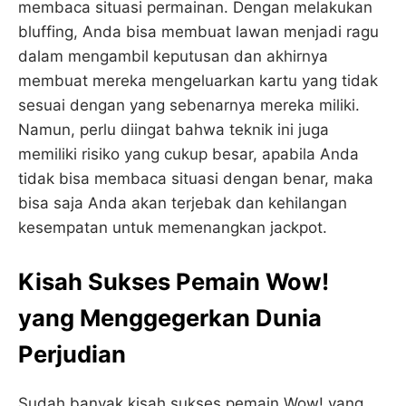
membaca situasi permainan. Dengan melakukan
bluffing, Anda bisa membuat lawan menjadi ragu
dalam mengambil keputusan dan akhirnya
membuat mereka mengeluarkan kartu yang tidak
sesuai dengan yang sebenarnya mereka miliki.
Namun, perlu diingat bahwa teknik ini juga
memiliki risiko yang cukup besar, apabila Anda
tidak bisa membaca situasi dengan benar, maka
bisa saja Anda akan terjebak dan kehilangan
kesempatan untuk memenangkan jackpot.
Kisah Sukses Pemain Wow!
yang Menggegerkan Dunia
Perjudian
Sudah banyak kisah sukses pemain Wow! yang