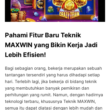
Pahami Fitur Baru Teknik
MAXWIN yang Bikin Kerja Jadi
Lebih Efisien!
Bagi sebagian orang, bekerja merupakan sebuah
tantangan tersendiri yang harus dihadapi setiap
hari. Terlebih lagi, jika bekerja di bidang teknik
yang membutuhkan banyak pemikiran dan
perhitungan yang rumit. Namun, dengan hadirnya
teknologi terbaru, khususnya Teknik MAXWIN,
semua itu dapat diatasi dengan lebih mudah dan