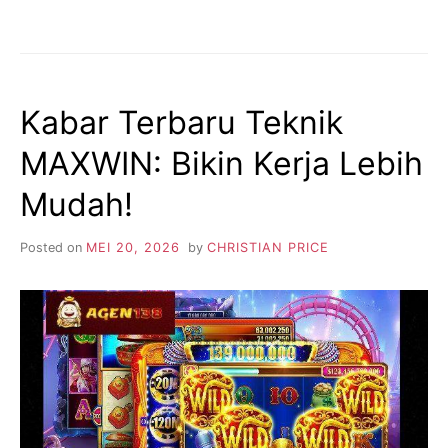
Kabar Terbaru Teknik
MAXWIN: Bikin Kerja Lebih
Mudah!
Posted on
MEI 20, 2026
by
CHRISTIAN PRICE