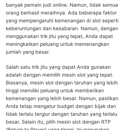
banyak pemain judi online. Namun, tidak semua
orang berhasil meraihnya. Ada beberapa faktor
yang mempengaruhi kemenangan di slot seperti
keberuntungan dan kesabaran. Namun, dengan
menggunakan trik jitu yang tepat, Anda dapat
meningkatkan peluang untuk memenangkan
jumlah yang besar.
Salah satu trik jitu yang dapat Anda gunakan
adalah dengan memilih mesin slot yang tepat.
Biasanya, mesin slot dengan taruhan yang lebih
tinggi memiliki peluang untuk memberikan
kemenangan yang lebih besar. Namun, pastikan
Anda tetap mengatur budget dengan bijak dan
tidak terlalu tergiur dengan taruhan yang terlalu
besar. Selain itu, pilih mesin slot dengan RTP
(Return to Player) yang tinggi. Ini merupakan