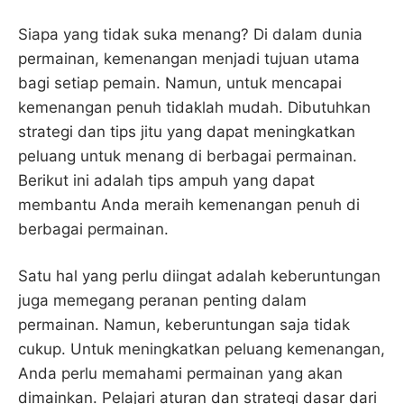
Siapa yang tidak suka menang? Di dalam dunia
permainan, kemenangan menjadi tujuan utama
bagi setiap pemain. Namun, untuk mencapai
kemenangan penuh tidaklah mudah. Dibutuhkan
strategi dan tips jitu yang dapat meningkatkan
peluang untuk menang di berbagai permainan.
Berikut ini adalah tips ampuh yang dapat
membantu Anda meraih kemenangan penuh di
berbagai permainan.
Satu hal yang perlu diingat adalah keberuntungan
juga memegang peranan penting dalam
permainan. Namun, keberuntungan saja tidak
cukup. Untuk meningkatkan peluang kemenangan,
Anda perlu memahami permainan yang akan
dimainkan. Pelajari aturan dan strategi dasar dari