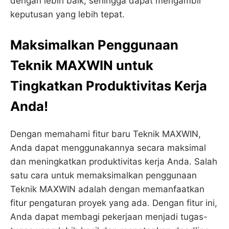
dengan lebih baik, sehingga dapat mengambil
keputusan yang lebih tepat.
Maksimalkan Penggunaan
Teknik MAXWIN untuk
Tingkatkan Produktivitas Kerja
Anda!
Dengan memahami fitur baru Teknik MAXWIN,
Anda dapat menggunakannya secara maksimal
dan meningkatkan produktivitas kerja Anda. Salah
satu cara untuk memaksimalkan penggunaan
Teknik MAXWIN adalah dengan memanfaatkan
fitur pengaturan proyek yang ada. Dengan fitur ini,
Anda dapat membagi pekerjaan menjadi tugas-