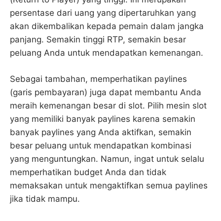
persentase dari uang yang dipertaruhkan yang
akan dikembalikan kepada pemain dalam jangka
panjang. Semakin tinggi RTP, semakin besar
peluang Anda untuk mendapatkan kemenangan.
Sebagai tambahan, memperhatikan paylines
(garis pembayaran) juga dapat membantu Anda
meraih kemenangan besar di slot. Pilih mesin slot
yang memiliki banyak paylines karena semakin
banyak paylines yang Anda aktifkan, semakin
besar peluang untuk mendapatkan kombinasi
yang menguntungkan. Namun, ingat untuk selalu
memperhatikan budget Anda dan tidak
memaksakan untuk mengaktifkan semua paylines
jika tidak mampu.