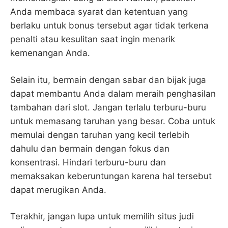
Anda membaca syarat dan ketentuan yang
berlaku untuk bonus tersebut agar tidak terkena
penalti atau kesulitan saat ingin menarik
kemenangan Anda.
Selain itu, bermain dengan sabar dan bijak juga
dapat membantu Anda dalam meraih penghasilan
tambahan dari slot. Jangan terlalu terburu-buru
untuk memasang taruhan yang besar. Coba untuk
memulai dengan taruhan yang kecil terlebih
dahulu dan bermain dengan fokus dan
konsentrasi. Hindari terburu-buru dan
memaksakan keberuntungan karena hal tersebut
dapat merugikan Anda.
Terakhir, jangan lupa untuk memilih situs judi