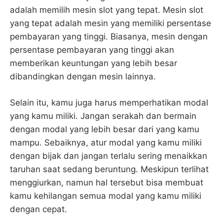
adalah memilih mesin slot yang tepat. Mesin slot
yang tepat adalah mesin yang memiliki persentase
pembayaran yang tinggi. Biasanya, mesin dengan
persentase pembayaran yang tinggi akan
memberikan keuntungan yang lebih besar
dibandingkan dengan mesin lainnya.
Selain itu, kamu juga harus memperhatikan modal
yang kamu miliki. Jangan serakah dan bermain
dengan modal yang lebih besar dari yang kamu
mampu. Sebaiknya, atur modal yang kamu miliki
dengan bijak dan jangan terlalu sering menaikkan
taruhan saat sedang beruntung. Meskipun terlihat
menggiurkan, namun hal tersebut bisa membuat
kamu kehilangan semua modal yang kamu miliki
dengan cepat.