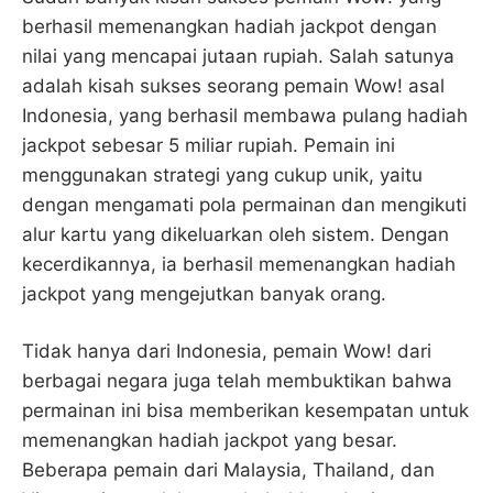
berhasil memenangkan hadiah jackpot dengan
nilai yang mencapai jutaan rupiah. Salah satunya
adalah kisah sukses seorang pemain Wow! asal
Indonesia, yang berhasil membawa pulang hadiah
jackpot sebesar 5 miliar rupiah. Pemain ini
menggunakan strategi yang cukup unik, yaitu
dengan mengamati pola permainan dan mengikuti
alur kartu yang dikeluarkan oleh sistem. Dengan
kecerdikannya, ia berhasil memenangkan hadiah
jackpot yang mengejutkan banyak orang.
Tidak hanya dari Indonesia, pemain Wow! dari
berbagai negara juga telah membuktikan bahwa
permainan ini bisa memberikan kesempatan untuk
memenangkan hadiah jackpot yang besar.
Beberapa pemain dari Malaysia, Thailand, dan