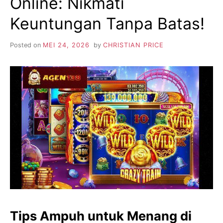
Online: Nikmati
Keuntungan Tanpa Batas!
Posted on
MEI 24, 2026
by
CHRISTIAN PRICE
Tips Ampuh untuk Menang di