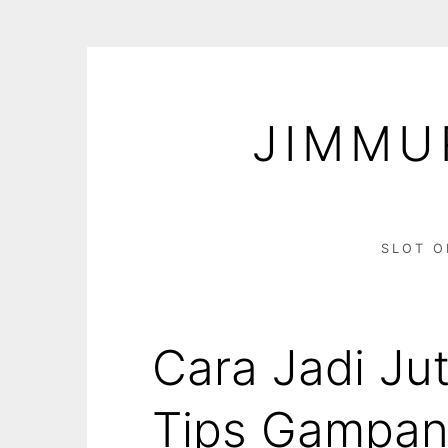
Skip to content
JIMMU
SLOT O
Cara Jadi Ju
Tips Gampan