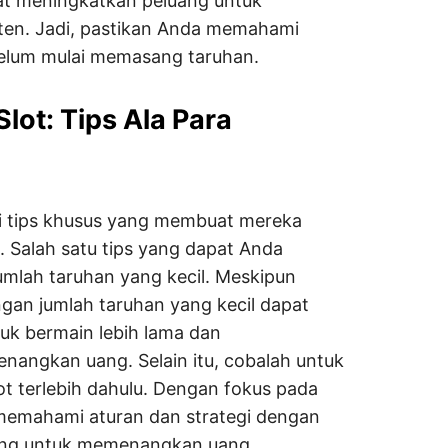
pat meningkatkan peluang untuk
en. Jadi, pastikan Anda memahami
belum mulai memasang taruhan.
ot: Tips Ala Para
ki tips khusus yang membuat mereka
. Salah satu tips yang dapat Anda
mlah taruhan yang kecil. Meskipun
ngan jumlah taruhan yang kecil dapat
k bermain lebih lama dan
angkan uang. Selain itu, cobalah untuk
ot terlebih dahulu. Dengan fokus pada
 memahami aturan dan strategi dengan
uang untuk memenangkan uang.