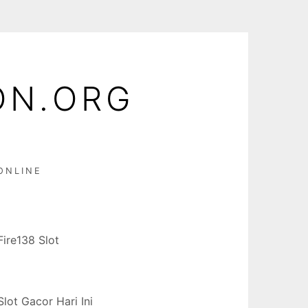
ON.ORG
ONLINE
Fire138 Slot
Slot Gacor Hari Ini