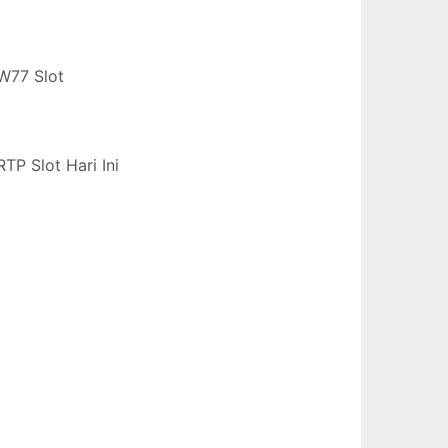
W77 Slot
RTP Slot Hari Ini