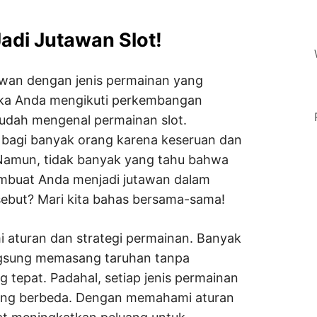
adi Jutawan Slot!
tawan dengan jenis permainan yang
ka Anda mengikuti perkembangan
 sudah mengenal permainan slot.
it bagi banyak orang karena keseruan dan
amun, tidak banyak yang tahu bahwa
embuat Anda menjadi jutawan dalam
rsebut? Mari kita bahas bersama-sama!
aturan dan strategi permainan. Banyak
ngsung memasang taruhan tanpa
 tepat. Padahal, setiap jenis permainan
 yang berbeda. Dengan memahami aturan