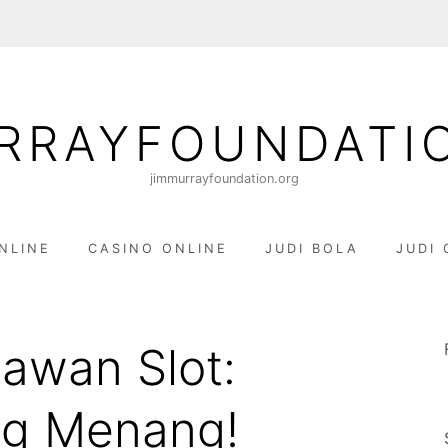
RRAYFOUNDATI
jimmurrayfoundation.org
NLINE
CASINO ONLINE
JUDI BOLA
JUDI 
tawan Slot:
g Menang!