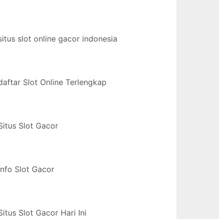
situs slot online gacor indonesia
daftar Slot Online Terlengkap
Situs Slot Gacor
Info Slot Gacor
Situs Slot Gacor Hari Ini