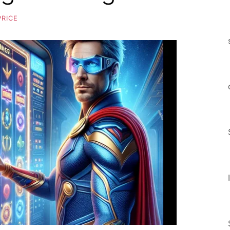
PRICE